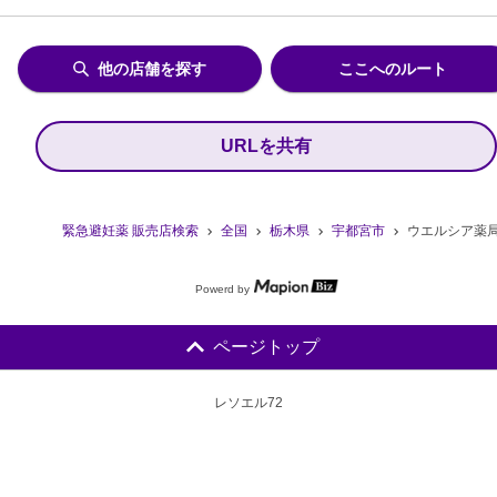
他の店舗を探す
ここへのルート
URLを共有
緊急避妊薬 販売店検索
全国
栃木県
宇都宮市
ウエルシア薬
Powerd by
ページトップ
レソエル72